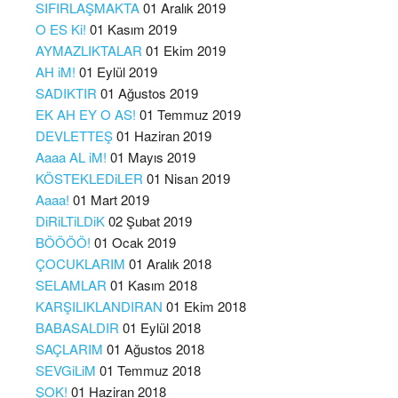
SIFIRLAŞMAKTA
01 Aralık 2019
O ES Ki!
01 Kasım 2019
AYMAZLIKTALAR
01 Ekim 2019
AH iM!
01 Eylül 2019
SADIKTIR
01 Ağustos 2019
EK AH EY O AS!
01 Temmuz 2019
DEVLETTEŞ
01 Haziran 2019
Aaaa AL iM!
01 Mayıs 2019
KÖSTEKLEDiLER
01 Nisan 2019
Aaaa!
01 Mart 2019
DiRiLTiLDiK
02 Şubat 2019
BÖÖÖÖ!
01 Ocak 2019
ÇOCUKLARIM
01 Aralık 2018
SELAMLAR
01 Kasım 2018
KARŞILIKLANDIRAN
01 Ekim 2018
BABASALDIR
01 Eylül 2018
SAÇLARIM
01 Ağustos 2018
SEVGiLiM
01 Temmuz 2018
ŞOK!
01 Haziran 2018