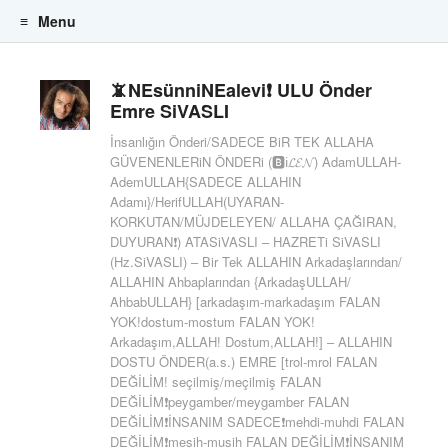
Menu
Skip to content
📵NEsünniNEalevi❗ ULU Önder
Emre SiVASLI
İnsanlığın Önderi/SADECE BiR TEK ALLAHA
GÜVENENLERiN ÖNDERi (🅱️ℹ️𝓛𝓔𝓝) AdamULLAH-
AdemULLAH{SADECE ALLAHIN
Adamı}/HerifULLAH(UYARAN-
KORKUTAN/MÜJDELEYEN/ ALLAHA ÇAĞIRAN,
DUYURAN❗) ATASiVASLI – HAZRETi SiVASLI
(Hz.SiVASLI) – Bir Tek ALLAHIN Arkadaşlarından/
ALLAHIN Ahbaplarından {ArkadaşULLAH/
AhbabULLAH} [arkadaşım-markadaşım FALAN
YOK!dostum-mostum FALAN YOK!
Arkadaşım,ALLAH! Dostum,ALLAH!] – ALLAHIN
DOSTU ÖNDER(a.s.) EMRE [trol-mrol FALAN
DEĞİLİM! seçilmiş/meçilmiş FALAN
DEĞİLİM❗peygamber/meygamber FALAN
DEĞİLİM❗İNSANIM SADECE❗mehdi-muhdi FALAN
DEĞİLİM❗mesih-musih FALAN DEĞİLİM❗İNSANIM