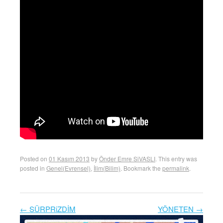
Posted on
01 Kasım 2013
by
Önder Emre SiVASLI
. This entry was
posted in
Genel(Evrensel)
,
İlim(Bilim)
. Bookmark the
permalink
.
←
SÜRPRiZDİM
YÖNETEN
→
Post navigation