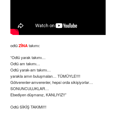
odtü
ZİNA
takımı:
“Odtü yarak takımı…
Odtü am takımı…
Odtü yarak-am takımı…
yarakla amın buluşmaları… TÜMÜYLE!!!!
Götverenler-amverenler, hepsi orda sikişiyorlar…
SONUNCULUKLAR…
Ebediyen düşmanız, KANLIYIZ!!”
Odtü SİKİŞ TAKIMI!!!