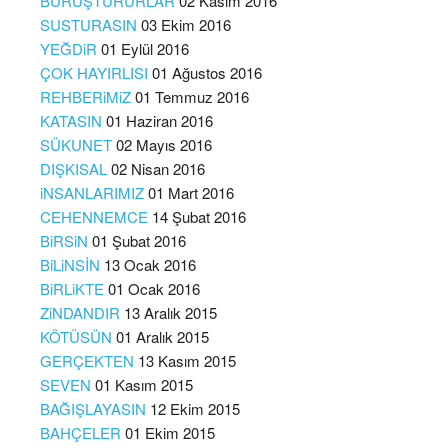
BURUŞTURURLAR
02 Kasım 2016
SUSTURASIN
03 Ekim 2016
YEĞDiR
01 Eylül 2016
ÇOK HAYIRLISI
01 Ağustos 2016
REHBERiMiZ
01 Temmuz 2016
KATASIN
01 Haziran 2016
SÜKUNET
02 Mayıs 2016
DIŞKISAL
02 Nisan 2016
iNSANLARIMIZ
01 Mart 2016
CEHENNEMCE
14 Şubat 2016
BiRSiN
01 Şubat 2016
BiLiNSİN
13 Ocak 2016
BiRLiKTE
01 Ocak 2016
ZiNDANDIR
13 Aralık 2015
KÖTÜSÜN
01 Aralık 2015
GERÇEKTEN
13 Kasım 2015
SEVEN
01 Kasım 2015
BAĞIŞLAYASIN
12 Ekim 2015
BAHÇELER
01 Ekim 2015