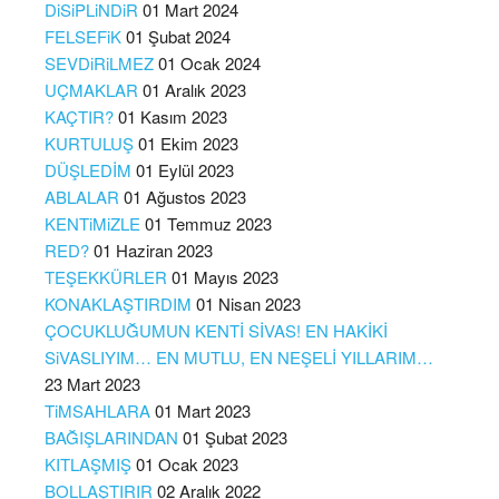
DiSiPLiNDiR
01 Mart 2024
FELSEFiK
01 Şubat 2024
SEVDiRiLMEZ
01 Ocak 2024
UÇMAKLAR
01 Aralık 2023
KAÇTIR?
01 Kasım 2023
KURTULUŞ
01 Ekim 2023
DÜŞLEDİM
01 Eylül 2023
ABLALAR
01 Ağustos 2023
KENTiMiZLE
01 Temmuz 2023
RED?
01 Haziran 2023
TEŞEKKÜRLER
01 Mayıs 2023
KONAKLAŞTIRDIM
01 Nisan 2023
ÇOCUKLUĞUMUN KENTİ SİVAS! EN HAKİKİ
SiVASLIYIM… EN MUTLU, EN NEŞELİ YILLARIM…
23 Mart 2023
TiMSAHLARA
01 Mart 2023
BAĞIŞLARINDAN
01 Şubat 2023
KITLAŞMIŞ
01 Ocak 2023
BOLLAŞTIRIR
02 Aralık 2022