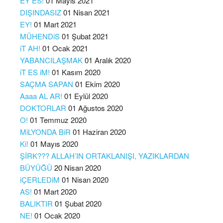
EY ES!
01 Mayıs 2021
DIŞINDASIZ
01 Nisan 2021
EY!
01 Mart 2021
MÜHENDiS
01 Şubat 2021
iT AH!
01 Ocak 2021
YABANCILAŞMAK
01 Aralık 2020
iT ES iM!
01 Kasım 2020
SAÇMA SAPAN
01 Ekim 2020
Aaaa AL AR!
01 Eylül 2020
DOKTORLAR
01 Ağustos 2020
O!
01 Temmuz 2020
MiLYONDA BiR
01 Haziran 2020
Ki!
01 Mayıs 2020
ŞİRK??? ALLAH’IN ORTAKLANIŞI, YAZIKLARDAN
BÜYÜĞÜ
20 Nisan 2020
iÇERLEDiM
01 Nisan 2020
AS!
01 Mart 2020
BALIKTIR
01 Şubat 2020
NE!
01 Ocak 2020