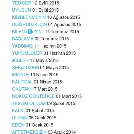
YEDiŞER
12 Eylül 2015
UYUSUN
01 Eylül 2015
KiBiRLENMEYiN
10 Ağustos 2015
DOĞRULUK iÇiN
01 Ağustos 2015
BİLEN (🅱️ℹ️𝓛𝓔𝓝)
14 Temmuz 2015
BAĞLAMA
02 Temmuz 2015
YADSIMIŞ
11 Haziran 2015
YÜKÜMLÜLER
01 Haziran 2015
iKiLiLER
17 Mayıs 2015
SEKiZ ÜZERi
01 Mayıs 2015
iSMiYLE
10 Nisan 2015
KALITSAL
01 Nisan 2015
OKUTAN
17 Mart 2015
DOKUZ GÖSTERGE
01 Mart 2015
TESLİM OLDUM
09 Şubat 2015
KALK!
01 Şubat 2015
DUYAN
05 Ocak 2015
EDEN
01 Ocak 2015
AFFETMEKSiZİN
03 Aralık 2014