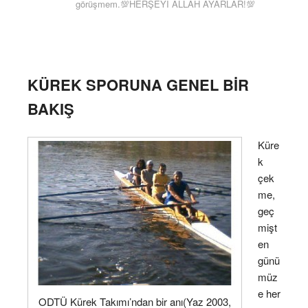
görüşmem.💯HERŞEYİ ALLAH AYARLAR!💯
KÜREK SPORUNA GENEL BİR
BAKIŞ
Küre
k
çek
me,
geç
mişt
en
günü
müz
e her
ODTÜ Kürek Takımı’ndan bir anı(Yaz 2003,