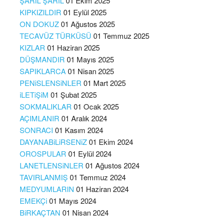
ŞARIL ŞARIL
01 Ekim 2025
KIPKIZILDIR
01 Eylül 2025
ON DOKUZ
01 Ağustos 2025
TECAVÜZ TÜRKÜSÜ
01 Temmuz 2025
KIZLAR
01 Haziran 2025
DÜŞMANDIR
01 Mayıs 2025
SAPIKLARCA
01 Nisan 2025
PENiSLENSiNLER
01 Mart 2025
iLETiŞiM
01 Şubat 2025
SOKMALIKLAR
01 Ocak 2025
AÇIMLANIR
01 Aralık 2024
SONRACI
01 Kasım 2024
DAYANABiLiRSENiZ
01 Ekim 2024
OROSPULAR
01 Eylül 2024
LANETLENSiNLER
01 Ağustos 2024
TAVIRLANMIŞ
01 Temmuz 2024
MEDYUMLARIN
01 Haziran 2024
EMEKÇi
01 Mayıs 2024
BiRKAÇTAN
01 Nisan 2024