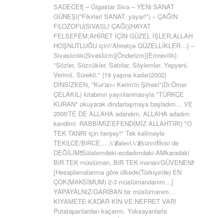
SADECE❗] – Gigastar Siva – YENi SANAT
GÜNEŞi("Fikirleri SANAT, yayar!") – ÇAĞIN
FiLOZOFU(SiVASLI ÇAĞI){HAYAT
FELSEFEM;AHİRET İÇİN GÜZEL İŞLER,ALLAH
HOŞNUTLUĞU için!/Ahiretçe GÜZELLİKLER…} –
Sivaslıcılık(Sivaslizm)[Önderizm]{Emrevilik}:
"Sözler, Sözcükler, Satırlar, Söylemler. Yepyeni,
Verimli, Sürekli." {19 yaşına kadar(2002)
DİNSİZKEN, "Kur'an-ı Kerim'in Şifresi"(Dr.Ömer
ÇELAKIL) kitabının yayınlanmasıyla "TÜRKÇE
KURAN" okuyarak dindarlaşmaya başladım… VE
2005'TE DE ALLAHA adandım, ALLAHA adadım
kendimi: RABBİMİZ/EFENDİMİZ ALLAHTIR!} "O
TEK TANRI için herşey!" Tek kelimeyle
TEKiLCE/BiRCE… 𝓝𝙀alevi𝓝𝙀sünni❗İkisi de
DEĞİLİM❗Sülalemdeki-ecdadımdaki-AMkaradaki
BiR TEK müslüman, BiR TEK inanan/GÜVENEN❗
[Hesaplamalarıma göre ülkede(Türkiye'de) EN
ÇOK(MAKSİMUM) 2-3 müslümandanım…]
YAPAYALNIZ/GARİBAN bir müslümanım…
KIYAMETE KADAR KİN VE NEFRET VAR!
Putatapanlardan kaçarım. Yoksayanlarla