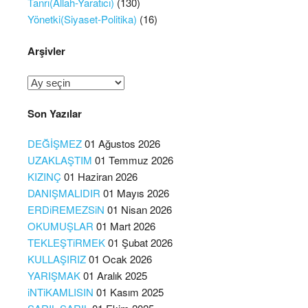
Tanrı(Allah-Yaratıcı)
(130)
Yönetki(Siyaset-Politika)
(16)
Arşivler
Arşivler
Son Yazılar
DEĞİŞMEZ
01 Ağustos 2026
UZAKLAŞTIM
01 Temmuz 2026
KIZINÇ
01 Haziran 2026
DANIŞMALIDIR
01 Mayıs 2026
ERDiREMEZSiN
01 Nisan 2026
OKUMUŞLAR
01 Mart 2026
TEKLEŞTiRMEK
01 Şubat 2026
KULLAŞIRIZ
01 Ocak 2026
YARIŞMAK
01 Aralık 2025
iNTiKAMLISIN
01 Kasım 2025