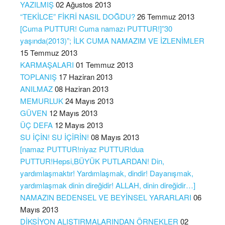
YAZILMIŞ
02 Ağustos 2013
“TEKİLCE” FİKRİ NASIL DOĞDU?
26 Temmuz 2013
[Cuma PUTTUR! Cuma namazı PUTTUR!]”30
yaşında(2013)”; İLK CUMA NAMAZIM VE İZLENİMLER
15 Temmuz 2013
KARMAŞALARI
01 Temmuz 2013
TOPLANIŞ
17 Haziran 2013
ANILMAZ
08 Haziran 2013
MEMURLUK
24 Mayıs 2013
GÜVEN
12 Mayıs 2013
ÜÇ DEFA
12 Mayıs 2013
SU İÇİN! SU İÇİRİN!
08 Mayıs 2013
[namaz PUTTUR!niyaz PUTTUR!dua
PUTTUR!Hepsi,BÜYÜK PUTLARDAN! Din,
yardımlaşmaktır! Yardımlaşmak, dindir! Dayanışmak,
yardımlaşmak dinin direğidir! ALLAH, dinin direğidir…]
NAMAZIN BEDENSEL VE BEYİNSEL YARARLARI
06
Mayıs 2013
DİKSİYON ALIŞTIRMALARINDAN ÖRNEKLER
02