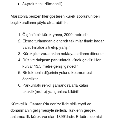
8+(sekiz tek dümencili)
Maratonla benzerlikler gösteren kürek sporunun belli
başlı kurallarını şöyle aktarabiliriz:
Ölçünlü bir kürek yarışı, 2000 metredir.
Eleme turlarından elenerek takımlar finale kadar
varır. Finalde altı ekip yarışır.
Kürekçiler varacakları noktaya sırtlarını dönerler.
Düz ve dalgasız parkurlarda kürek çekilir. Her
kulvar 13,5 metre genişliğindedir.
Bir teknenin diğerinin yolunu kesmemesi
önceliktir.
Parkurdaki renkli şamandıralarla kalan
uzaklık(metre) yarışanlara bildirilir.
Kürekçilik, Osmanlı’da denizcilikle birlikteydi ve
donanmanın gelişmesiyle ilerledi. Türklerin gerçek
anlamda ilk kürek yarışları 1899’dadır. Ertuğrul gemisi