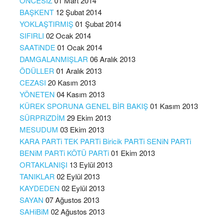
ÖNCESİZ
01 Mart 2014
BAŞKENT
12 Şubat 2014
YOKLAŞTIRMIŞ
01 Şubat 2014
SIFIRLI
02 Ocak 2014
SAATiNDE
01 Ocak 2014
DAMGALANMIŞLAR
06 Aralık 2013
ÖDÜLLER
01 Aralık 2013
CEZASI
20 Kasım 2013
YÖNETEN
04 Kasım 2013
KÜREK SPORUNA GENEL BİR BAKIŞ
01 Kasım 2013
SÜRPRiZDİM
29 Ekim 2013
MESUDUM
03 Ekim 2013
KARA PARTi TEK PARTi Biricik PARTi SENiN PARTi
BENiM PARTi KÖTÜ PARTi
01 Ekim 2013
ORTAKLANIŞI
13 Eylül 2013
TANIKLAR
02 Eylül 2013
KAYDEDEN
02 Eylül 2013
SAYAN
07 Ağustos 2013
SAHiBiM
02 Ağustos 2013