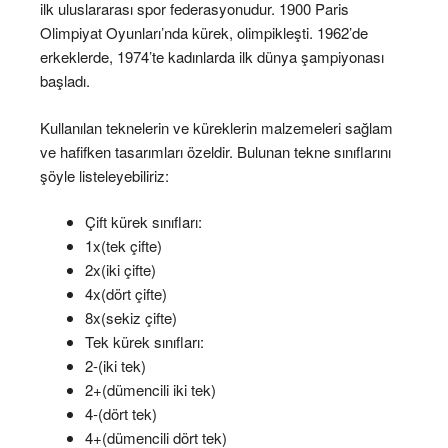
ilk uluslararası spor federasyonudur. 1900 Paris
Olimpiyat Oyunları’nda kürek, olimpikleşti. 1962’de
erkeklerde, 1974’te kadınlarda ilk dünya şampiyonası
başladı.
Kullanılan teknelerin ve küreklerin malzemeleri sağlam
ve hafifken tasarımları özeldir. Bulunan tekne sınıflarını
şöyle listeleyebiliriz:
Çift kürek sınıfları:
1x(tek çifte)
2x(iki çifte)
4x(dört çifte)
8x(sekiz çifte)
Tek kürek sınıfları:
2-(iki tek)
2+(dümencili iki tek)
4-(dört tek)
4+(dümencili dört tek)