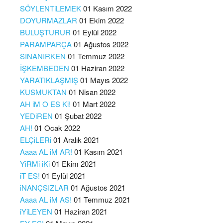
SÖYLENTiLEMEK
01 Kasım 2022
DOYURMAZLAR
01 Ekim 2022
BULUŞTURUR
01 Eylül 2022
PARAMPARÇA
01 Ağustos 2022
SINANIRKEN
01 Temmuz 2022
İŞKEMBEDEN
01 Haziran 2022
YARATIKLAŞMIŞ
01 Mayıs 2022
KUSMUKTAN
01 Nisan 2022
AH iM O ES Ki!
01 Mart 2022
YEDiREN
01 Şubat 2022
AH!
01 Ocak 2022
ELÇiLERi
01 Aralık 2021
Aaaa AL iM AR!
01 Kasım 2021
YiRMi iKi
01 Ekim 2021
iT ES!
01 Eylül 2021
iNANÇSIZLAR
01 Ağustos 2021
Aaaa AL iM AS!
01 Temmuz 2021
iYiLEYEN
01 Haziran 2021