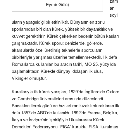
zam
Eymir Gölü)
an
soyl
uların yapageldiği bir etkinliktir. Dünyanın en zorlu
sporlarından biri olan kürek, yüksek bir dayanıklılık ve
kuvvet gerektiririr. Kürek çekerken bedenin bütün kasları
çalışmaktadır. Kürek sporu; denizlerde, göllerde,
akarsularda özel üretilmiş teknelerle sporcuların
birbirleriyle yarışması üzerine temellenmektedir. İlk defa
Romalılarca kullanılan bu aracın tarihi, MÖ 25. yüzyılda
başlamaktadır. Kürekle dünyayı dolaşan ilk ulus,
Vikingler olmuştur.
Kurallarıyla ilk kürek yarışları, 1829’da İngiltere’de Oxford
ve Cambridge üniversiteleri arasında düzenlendi.
Bacakları iterek gücü ve hızı artıran kızaklı oturaklarsa ilk
defa 1857’de ABD’de kullanıldı. 1892’de Fransa, Belçika,
İtalya ve İsviçre’nin işbirliğiyle Uluslararası Kürek
Dernekleri Federasyonu “FISA” kuruldu. FISA, kurulmuş