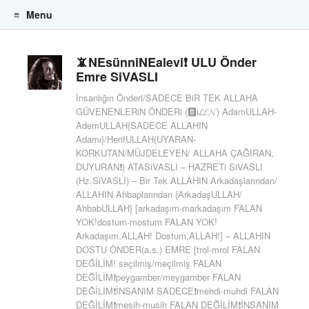
Menu
Skip to content
📵NEsünniNEalevi❗ ULU Önder
Emre SiVASLI
İnsanlığın Önderi/SADECE BiR TEK ALLAHA
GÜVENENLERiN ÖNDERi (🅱️ℹ️𝓛𝓔𝓝) AdamULLAH-
AdemULLAH{SADECE ALLAHIN
Adamı}/HerifULLAH(UYARAN-
KORKUTAN/MÜJDELEYEN/ ALLAHA ÇAĞIRAN,
DUYURAN❗) ATASiVASLI – HAZRETi SiVASLI
(Hz.SiVASLI) – Bir Tek ALLAHIN Arkadaşlarından/
ALLAHIN Ahbaplarından {ArkadaşULLAH/
AhbabULLAH} [arkadaşım-markadaşım FALAN
YOK!dostum-mostum FALAN YOK!
Arkadaşım,ALLAH! Dostum,ALLAH!] – ALLAHIN
DOSTU ÖNDER(a.s.) EMRE [trol-mrol FALAN
DEĞİLİM! seçilmiş/meçilmiş FALAN
DEĞİLİM❗peygamber/meygamber FALAN
DEĞİLİM❗İNSANIM SADECE❗mehdi-muhdi FALAN
DEĞİLİM❗mesih-musih FALAN DEĞİLİM❗İNSANIM