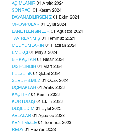
AÇIMLANIR
01 Aralık 2024
SONRACI
01 Kasım 2024
DAYANABiLiRSENiZ
01 Ekim 2024
OROSPULAR
01 Eylül 2024
LANETLENSiNLER
01 Ağustos 2024
TAVIRLANMIŞ
01 Temmuz 2024
MEDYUMLARIN
01 Haziran 2024
EMEKÇi
01 Mayıs 2024
BiRKAÇTAN
01 Nisan 2024
DiSiPLiNDiR
01 Mart 2024
FELSEFiK
01 Şubat 2024
SEVDiRiLMEZ
01 Ocak 2024
UÇMAKLAR
01 Aralık 2023
KAÇTIR?
01 Kasım 2023
KURTULUŞ
01 Ekim 2023
DÜŞLEDİM
01 Eylül 2023
ABLALAR
01 Ağustos 2023
KENTiMiZLE
01 Temmuz 2023
RED?
01 Haziran 2023