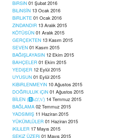
BiRSiN
01 Şubat 2016
BiLiNSİN
13 Ocak 2016
BiRLiKTE
01 Ocak 2016
ZiNDANDIR
13 Aralık 2015
KÖTÜSÜN
01 Aralık 2015
GERÇEKTEN
13 Kasım 2015
SEVEN
01 Kasım 2015
BAĞIŞLAYASIN
12 Ekim 2015
BAHÇELER
01 Ekim 2015
YEDiŞER
12 Eylül 2015
UYUSUN
01 Eylül 2015
KiBiRLENMEYiN
10 Ağustos 2015
DOĞRULUK iÇiN
01 Ağustos 2015
BİLEN (🅱️ℹ️𝓛𝓔𝓝)
14 Temmuz 2015
BAĞLAMA
02 Temmuz 2015
YADSIMIŞ
11 Haziran 2015
YÜKÜMLÜLER
01 Haziran 2015
iKiLiLER
17 Mayıs 2015
SEKiZ ÜZERi
01 Mayıs 2015