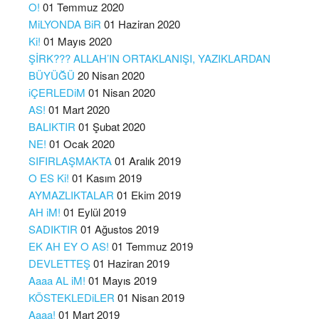
O!
01 Temmuz 2020
MiLYONDA BiR
01 Haziran 2020
Ki!
01 Mayıs 2020
ŞİRK??? ALLAH’IN ORTAKLANIŞI, YAZIKLARDAN
BÜYÜĞÜ
20 Nisan 2020
iÇERLEDiM
01 Nisan 2020
AS!
01 Mart 2020
BALIKTIR
01 Şubat 2020
NE!
01 Ocak 2020
SIFIRLAŞMAKTA
01 Aralık 2019
O ES Ki!
01 Kasım 2019
AYMAZLIKTALAR
01 Ekim 2019
AH iM!
01 Eylül 2019
SADIKTIR
01 Ağustos 2019
EK AH EY O AS!
01 Temmuz 2019
DEVLETTEŞ
01 Haziran 2019
Aaaa AL iM!
01 Mayıs 2019
KÖSTEKLEDiLER
01 Nisan 2019
Aaaa!
01 Mart 2019