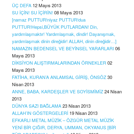
ÜÇ DEFA
12 Mayıs 2013
SU İÇİN! SU İÇİRİN!
08 Mayıs 2013
[namaz PUTTUR!niyaz PUTTUR!dua
PUTTUR!Hepsi,BÜYÜK PUTLARDAN! Din,
yardımlaşmaktır! Yardımlaşmak, dindir! Dayanışmak,
yardımlaşmak dinin direğidir! ALLAH, dinin direğidir…]
NAMAZIN BEDENSEL VE BEYİNSEL YARARLARI
06
Mayıs 2013
DİKSİYON ALIŞTIRMALARINDAN ÖRNEKLER
02
Mayıs 2013
FATİHA, KURAN’A ANLAMSAL GİRİŞ, ÖNSÖZ
30
Nisan 2013
ANNE, BABA, KARDEŞLER VE SOYİSMİMİZ
24 Nisan
2013
DÜNYA SAZI BAĞLAMA
23 Nisan 2013
ALLAH’IN GÖSTERGELERİ
19 Nisan 2013
EFKARLI METAL MÜZİK – ÖZGÜR METAL MÜZİK
YENİ BİR ÇIĞIR, DERYA, UMMAN, OKYANUS [BİR