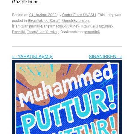
Güzelliklerine.
Posted on
01 Haziran 2022
by
Önder Emre SiVASLI
. This entry was
posted in
Birce/Tekilce(Sanat)
,
Genel(Evrensel)
,
İslam(Barıştırmak/Barıştırmacılık-Sükunet-Huzurlusu/Huzurluk-
Esenlik)
,
Tanrı(Allah-Yaratıcı)
. Bookmark the
permalink
.
←
YARATIKLAŞMIŞ
SINANIRKEN
→
Post navigation