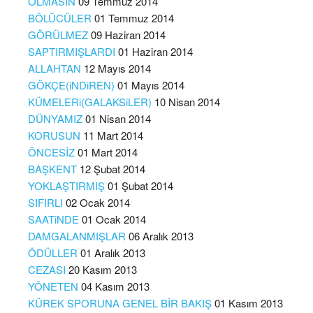
OLMASIN
09 Temmuz 2014
BÖLÜCÜLER
01 Temmuz 2014
GÖRÜLMEZ
09 Haziran 2014
SAPTIRMIŞLARDI
01 Haziran 2014
ALLAHTAN
12 Mayıs 2014
GÖKÇE(iNDiREN)
01 Mayıs 2014
KÜMELERi(GALAKSiLER)
10 Nisan 2014
DÜNYAMIZ
01 Nisan 2014
KORUSUN
11 Mart 2014
ÖNCESİZ
01 Mart 2014
BAŞKENT
12 Şubat 2014
YOKLAŞTIRMIŞ
01 Şubat 2014
SIFIRLI
02 Ocak 2014
SAATiNDE
01 Ocak 2014
DAMGALANMIŞLAR
06 Aralık 2013
ÖDÜLLER
01 Aralık 2013
CEZASI
20 Kasım 2013
YÖNETEN
04 Kasım 2013
KÜREK SPORUNA GENEL BİR BAKIŞ
01 Kasım 2013