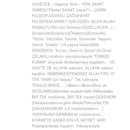
SADECE❗] – Gigastar Siva – YENi SANAT
GÜNEŞi("Fikirleri SANAT, yayar!") – ÇAĞIN
FiLOZOFU(SiVASLI ÇAĞI){HAYAT
FELSEFEM;AHİRET İÇİN GÜZEL İŞLER,ALLAH
HOŞNUTLUĞU için!/Ahiretçe GÜZELLİKLER…} –
Sivaslıcılık(Sivaslizm)[Önderizm]{Emrevilik}:
"Sözler, Sözcükler, Satırlar, Söylemler. Yepyeni,
Verimli, Sürekli." {19 yaşına kadar(2002)
DİNSİZKEN, "Kur'an-ı Kerim'in Şifresi"(Dr.Ömer
ÇELAKIL) kitabının yayınlanmasıyla "TÜRKÇE
KURAN" okuyarak dindarlaşmaya başladım… VE
2005'TE DE ALLAHA adandım, ALLAHA adadım
kendimi: RABBİMİZ/EFENDİMİZ ALLAHTIR!} "O
TEK TANRI için herşey!" Tek kelimeyle
TEKiLCE/BiRCE… 𝓝𝙀alevi𝓝𝙀sünni❗İkisi de
DEĞİLİM❗Sülalemdeki-ecdadımdaki-AMkaradaki
BiR TEK müslüman, BiR TEK inanan/GÜVENEN❗
[Hesaplamalarıma göre ülkede(Türkiye'de) EN
ÇOK(MAKSİMUM) 2-3 müslümandanım…]
YAPAYALNIZ/GARİBAN bir müslümanım…
KIYAMETE KADAR KİN VE NEFRET VAR!
Putatapanlardan kaçarım. Yoksayanlarla