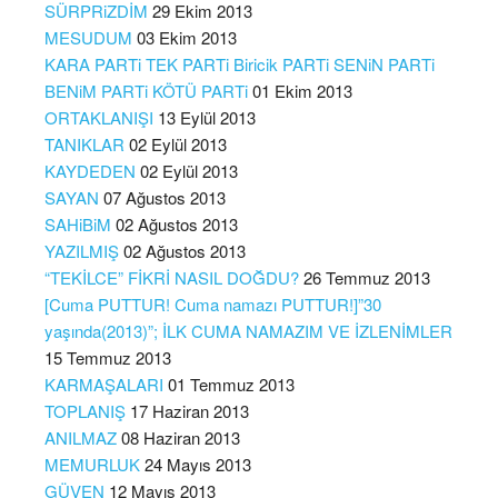
SÜRPRiZDİM
29 Ekim 2013
MESUDUM
03 Ekim 2013
KARA PARTi TEK PARTi Biricik PARTi SENiN PARTi
BENiM PARTi KÖTÜ PARTi
01 Ekim 2013
ORTAKLANIŞI
13 Eylül 2013
TANIKLAR
02 Eylül 2013
KAYDEDEN
02 Eylül 2013
SAYAN
07 Ağustos 2013
SAHiBiM
02 Ağustos 2013
YAZILMIŞ
02 Ağustos 2013
“TEKİLCE” FİKRİ NASIL DOĞDU?
26 Temmuz 2013
[Cuma PUTTUR! Cuma namazı PUTTUR!]”30
yaşında(2013)”; İLK CUMA NAMAZIM VE İZLENİMLER
15 Temmuz 2013
KARMAŞALARI
01 Temmuz 2013
TOPLANIŞ
17 Haziran 2013
ANILMAZ
08 Haziran 2013
MEMURLUK
24 Mayıs 2013
GÜVEN
12 Mayıs 2013