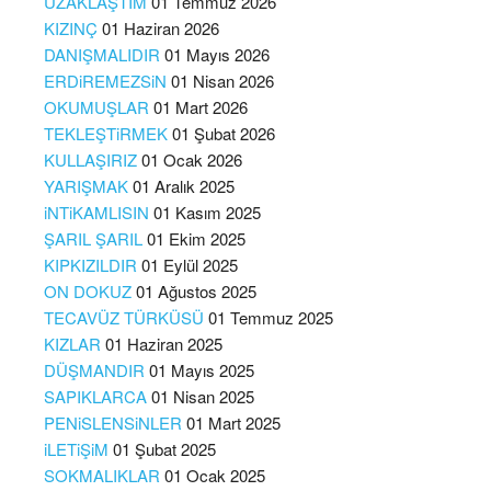
UZAKLAŞTIM
01 Temmuz 2026
KIZINÇ
01 Haziran 2026
DANIŞMALIDIR
01 Mayıs 2026
ERDiREMEZSiN
01 Nisan 2026
OKUMUŞLAR
01 Mart 2026
TEKLEŞTiRMEK
01 Şubat 2026
KULLAŞIRIZ
01 Ocak 2026
YARIŞMAK
01 Aralık 2025
iNTiKAMLISIN
01 Kasım 2025
ŞARIL ŞARIL
01 Ekim 2025
KIPKIZILDIR
01 Eylül 2025
ON DOKUZ
01 Ağustos 2025
TECAVÜZ TÜRKÜSÜ
01 Temmuz 2025
KIZLAR
01 Haziran 2025
DÜŞMANDIR
01 Mayıs 2025
SAPIKLARCA
01 Nisan 2025
PENiSLENSiNLER
01 Mart 2025
iLETiŞiM
01 Şubat 2025
SOKMALIKLAR
01 Ocak 2025