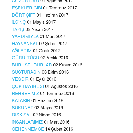
COZURTULU
01 Ağustos 2017
EŞEKLER GiBi
01 Temmuz 2017
DÖRT ÇiFT
01 Haziran 2017
iLGiNÇ
01 Mayıs 2017
TAPIŞ
02 Nisan 2017
YARDIMIYLA
01 Mart 2017
HAYVANSAL
02 Şubat 2017
AĞLADIM
01 Ocak 2017
GÜRÜLTÜSÜ
02 Aralık 2016
BURUŞTURURLAR
02 Kasım 2016
SUSTURASIN
03 Ekim 2016
YEĞDiR
01 Eylül 2016
ÇOK HAYIRLISI
01 Ağustos 2016
REHBERiMiZ
01 Temmuz 2016
KATASIN
01 Haziran 2016
SÜKUNET
02 Mayıs 2016
DIŞKISAL
02 Nisan 2016
iNSANLARIMIZ
01 Mart 2016
CEHENNEMCE
14 Şubat 2016