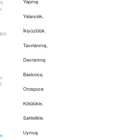
Yapmış
RI
e
Yalancılık,
İkiyüzlülük.
 BiR
Tavırlanmış,
Davranmış
Baskınca,
ir
E
Orospuca
Kötülükle,
Sahtelikle.
Uymuş
çe