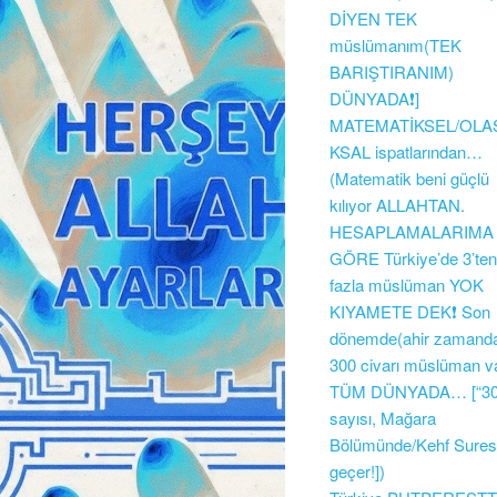
DİYEN TEK
müslümanım(TEK
BARIŞTIRANIM)
DÜNYADA❗]
MATEMATİKSEL/OLAS
KSAL ispatlarından…
(Matematik beni güçlü
kılıyor ALLAHTAN.
HESAPLAMALARIMA
GÖRE Türkiye’de 3’ten
fazla müslüman YOK
KIYAMETE DEK❗ Son
dönemde(ahir zamand
300 civarı müslüman v
TÜM DÜNYADA… [“30
sayısı, Mağara
Bölümünde/Kehf Sures
geçer!])