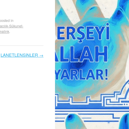
posted in
macılık-Sükunet-
malink
.
LANETLENSiNLER
→