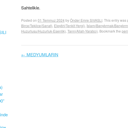
Sahtelikle.
Posted on
01 Temmuz 2024
by
Önder Emre SiVASLI
. This entry was 
Birce/Tekilce(Sanat)
,
Eleştiri(Tenkit-Yergi)
,
İslam(Barıştırmak/Barıştır
Huzurlusu/Huzurluk-Esenlik)
,
Tanrı(Allah-Yaratıcı)
. Bookmark the
per
ILI
←
MEDYUMLARIN
Post navigation
a)
ar
0”
inde