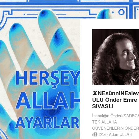
📵NEsünniNEalev
ULU Önder Emre
SiVASLI
İnsanlığın Önderi/SADEC
TEK ALLAHA
GÜVENENLERiN ÖNDER
(🅱️ℹ️𝓛𝓔𝓝) AdamULLAH-