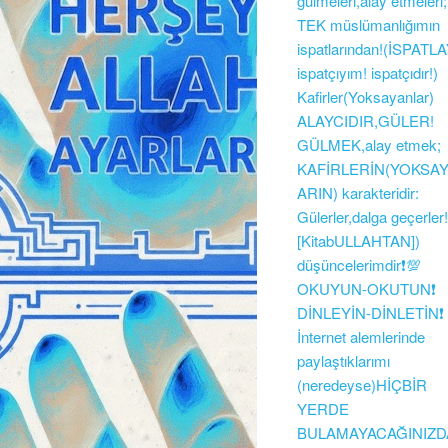
gülmeleri,alay etmeleri;
TEK müslümanlığımın
ispatlarından!(İSPATL
ispatçıyım! ispatçıdır!)
Kafirler(Yoksayanlar)
ALAYCIDIR,GÜLER!
GÜLMEK,alay etmek;
KAFİRLERİN(YOKSA
ARIN) karakteridir:
Gülerler,dalga geçerler!
[KitabULLAHTAN])
düşüncelerimdir❗💯
OKUYUN-OKUTUN❗
DİNLEYİN-DİNLETİN❗
İnternet alemlerinde
paylaştıklarımı
(neredeyse)HİÇBİR
YERDE
BULAMAYACAĞINIZ