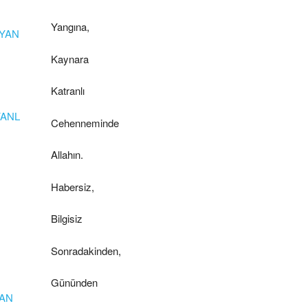
Yangına,
AYAN
Kaynara
Katranlı
YANL
Cehenneminde
Allahın.
Habersiz,
Bilgisiz
Sonradakinden,
Gününden
DAN