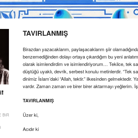
TAVIRLANMIŞ
Birazdan yazacaklarım, paylaşacaklarım şiir olamadığında
benzemediğinden dolayı ortaya çıkardığım bu yeni anlatım 
olarak isimlendirdim ve isimlendiriyorum… Tekilce, tek sa
düştüğü uyaklı, devrik, serbest konulu metinlerdir. “Tek sat
dinimiz İslam’daki “Allah, tektir.” ilkesinden gelmektedir. 
vardır. Zaman zaman ve birer birer aktarmayı yeğlerim. İşt
i❗
TAVIRLANMIŞ
Üzer ki,
E BiR
i
Acıdır ki