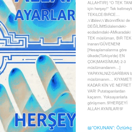
ALLAHTIR!} "O TEK TAN
için herşey!" Tek kelimeyl
TEKiLCE/BiRCE…
𝓝𝙀alevi𝓝𝙀sünni❗İkisi de
DEĞİLİM❗Sülalemdeki-
ecdadımdaki-AMkaradaki
TEK müslüman, BiR TEK
inanan/GÜVENEN❗
[Hesaplamalarıma göre
ülkede(Türkiye'de) EN
ÇOK(MAKSİMUM) 2-3
müslümandanım…]
YAPAYALNIZ/GARİBAN b
müslümanım… KIYAMET
KADAR KİN VE NEFRET
VAR! Putatapanlardan
kaçarım. Yoksayanlarla
görüşmem.💯HERŞEYİ
ALLAH AYARLAR!💯
Skip to content
📖”OKUNAN”: Öztürk