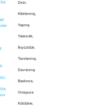
 TEK
Dinin.
Kibirlenmiş,
da❗
Yapmış
ydan
Yalancılık,
…
İkiyüzlülük.
❗
Tavırlanmış,
M;
Davranmış
ILI
Baskınca,
 TEK
Orospuca
ünni
Kötülükle,