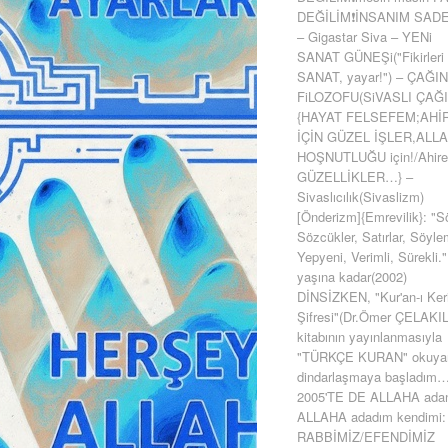
DEĞİLİM❗İNSANIM SADE
– Gigastar Siva – YENi
SANAT GÜNEŞi("Fikirleri
SANAT, yayar!") – ÇAĞIN
FiLOZOFU(SiVASLI ÇAĞI
{HAYAT FELSEFEM;AHİ
İÇİN GÜZEL İŞLER,ALL
HOŞNUTLUĞU için!/Ahire
GÜZELLİKLER…} –
Sivaslıcılık(Sivaslizm)
[Önderizm]{Emrevilik}: "Sö
Sözcükler, Satırlar, Söyle
Yepyeni, Verimli, Sürekli."
yaşına kadar(2002)
DİNSİZKEN, "Kur'an-ı Ker
Şifresi"(Dr.Ömer ÇELAKIL
kitabının yayınlanmasıyla
"TÜRKÇE KURAN" okuya
dindarlaşmaya başladım
2005'TE DE ALLAHA ada
ALLAHA adadım kendimi:
RABBİMİZ/EFENDİMİZ