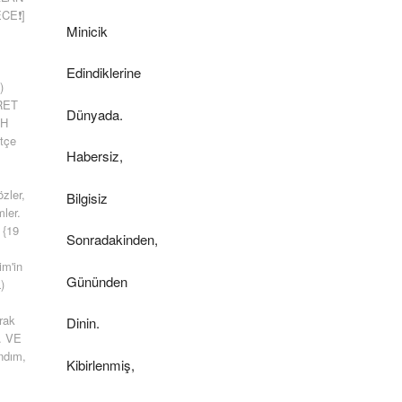
CE❗]
Minicik
Edindiklerine
)
RET
Dünyada.
AH
tçe
Habersiz,
zler,
Bilgisiz
mler.
 {19
Sonradakinden,
im'in
Gününden
)
rak
Dinin.
… VE
ndım,
Kibirlenmiş,