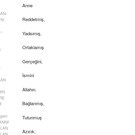
Anne
RAN-
Reddetmiş,
N/
 –
Yadsımış,
Ortaklamış
/
Gerçeğini,
-
İsmini
LAN
Allahın.
HIN
MRE
Bağlanmış,
M!
ygam
Tutunmuş
SANIM
ALAN
Azıcık,
ALAN