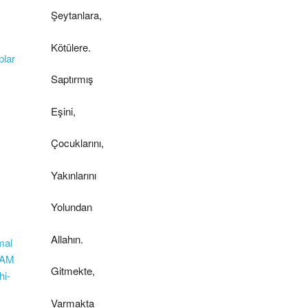
Şeytanlara,
Kötülere.
plar
Saptırmış
Eşini,
Çocuklarını,
Yakınlarını
Yolundan
Allahın.
mal
KAM
Gitmekte,
i-
Varmakta