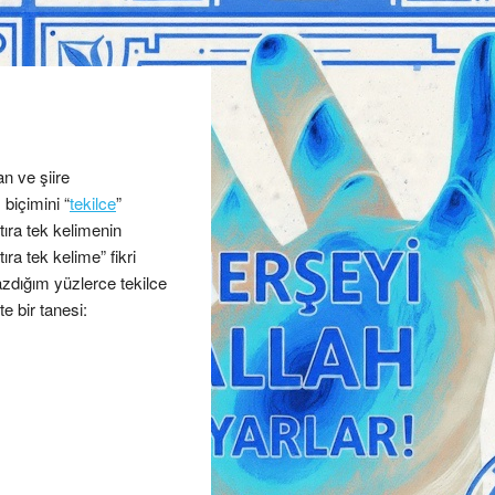
n ve şiire
biçimini “
tekilce
”
tıra tek kelimenin
ıra tek kelime” fikri
Yazdığım yüzlerce tekilce
e bir tanesi: