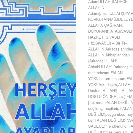
AdemULLAH{SADECE
ALLAHIN
Adamı}/HerifULLAH(UYA
KORKUTAN/MÜJDELEYE
ALLAHA ÇAĞIRAN,
DUYURAN❗) ATASiVASLI
HAZRETi SiVASLI
(Hz.SiVASLI) – Bir Tek
ALLAHIN Arkadaşlarından
ALLAHIN Ahbaplarından
{ArkadaşULLAH/
AhbabULLAH} [arkadaşım
markadaşım FALAN
YOK!dostum-mostum FA
YOK! Arkadaşım,ALLAH!
Dostum,ALLAH!] – ALLA
DOSTU ÖNDER(a.s.) E
[trol-mrol FALAN DEĞİLİ
seçilmiş/meçilmiş FALAN
DEĞİLİM❗peygamber/me
ber FALAN DEĞİLİM❗İN
SADECE❗mehdi-muhdi F
DEĞİLİM❗mesih-musih F