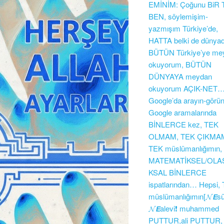
EMİNİM: Çoğunu BiR
BEN, söylemişim-
yazmışım Türkiye’de,
HATTA belki de dünya
BÜTÜN Türkiye’ye me
okuyorum, BÜTÜN
DÜNYAYA meydan
okuyorum AÇIK-NET
Google’da arayın-görün
Google aramalarında
BİNLERCE kez, TEK
OLMAM, TEK ÇIKMA
TEK müslümanlığımın,
MATEMATİKSEL/OLAS
KSAL BİNLERCE
ispatlarından… Hepsi,
müslümanlığımın[𝓝𝙀s
𝓝𝙀alevi❗ muhammed
PUTTUR,ali PUTTUR,