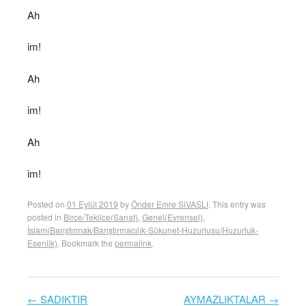
Ah
im!
Ah
im!
Ah
im!
Posted on
01 Eylül 2019
by
Önder Emre SiVASLI
. This entry was
posted in
Birce/Tekilce(Sanat)
,
Genel(Evrensel)
,
İslam(Barıştırmak/Barıştırmacılık-Sükunet-Huzurlusu/Huzurluk-
Esenlik)
. Bookmark the
permalink
.
←
SADIKTIR
AYMAZLIKTALAR
→