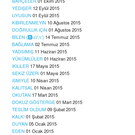
BAHÇELER
01 Ekim 2015
YEDiŞER
12 Eylül 2015
UYUSUN
01 Eylül 2015
KiBiRLENMEYiN
10 Ağustos 2015
DOĞRULUK iÇiN
01 Ağustos 2015
BİLEN (🅱️ℹ️𝓛𝓔𝓝)
14 Temmuz 2015
BAĞLAMA
02 Temmuz 2015
YADSIMIŞ
11 Haziran 2015
YÜKÜMLÜLER
01 Haziran 2015
iKiLiLER
17 Mayıs 2015
SEKiZ ÜZERi
01 Mayıs 2015
iSMiYLE
10 Nisan 2015
KALITSAL
01 Nisan 2015
OKUTAN
17 Mart 2015
DOKUZ GÖSTERGE
01 Mart 2015
TESLİM OLDUM
09 Şubat 2015
KALK!
01 Şubat 2015
DUYAN
05 Ocak 2015
EDEN
01 Ocak 2015