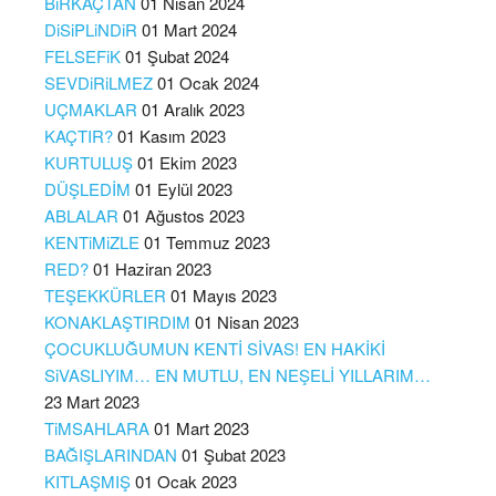
BiRKAÇTAN
01 Nisan 2024
DiSiPLiNDiR
01 Mart 2024
FELSEFiK
01 Şubat 2024
SEVDiRiLMEZ
01 Ocak 2024
UÇMAKLAR
01 Aralık 2023
KAÇTIR?
01 Kasım 2023
KURTULUŞ
01 Ekim 2023
DÜŞLEDİM
01 Eylül 2023
ABLALAR
01 Ağustos 2023
KENTiMiZLE
01 Temmuz 2023
RED?
01 Haziran 2023
TEŞEKKÜRLER
01 Mayıs 2023
KONAKLAŞTIRDIM
01 Nisan 2023
ÇOCUKLUĞUMUN KENTİ SİVAS! EN HAKİKİ
SiVASLIYIM… EN MUTLU, EN NEŞELİ YILLARIM…
23 Mart 2023
TiMSAHLARA
01 Mart 2023
BAĞIŞLARINDAN
01 Şubat 2023
KITLAŞMIŞ
01 Ocak 2023