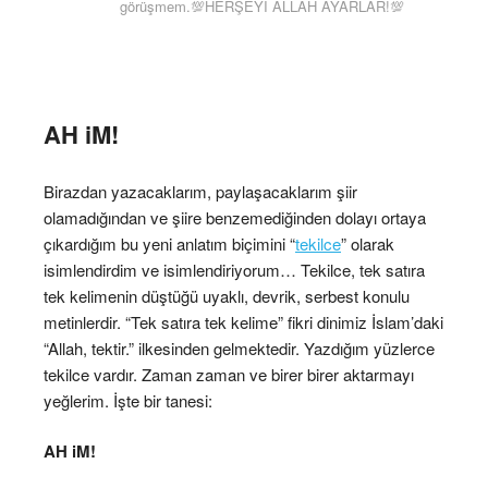
görüşmem.💯HERŞEYİ ALLAH AYARLAR!💯
AH iM!
Birazdan yazacaklarım, paylaşacaklarım şiir
olamadığından ve şiire benzemediğinden dolayı ortaya
çıkardığım bu yeni anlatım biçimini “
tekilce
” olarak
isimlendirdim ve isimlendiriyorum… Tekilce, tek satıra
tek kelimenin düştüğü uyaklı, devrik, serbest konulu
metinlerdir. “Tek satıra tek kelime” fikri dinimiz İslam’daki
“Allah, tektir.” ilkesinden gelmektedir. Yazdığım yüzlerce
tekilce vardır. Zaman zaman ve birer birer aktarmayı
yeğlerim. İşte bir tanesi:
AH iM!