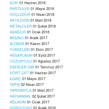
ŞOK!
01 Haziran 2018
PARTiLiLER
01 Mayıs 2018
GÜÇLÜDÜR
01 Nisan 2018
AKYILDIZIN
01 Mart 2018
METALCiLER
01 Şubat 2018
AŞAĞILIK
01 Ocak 2018
BEŞiNCi
01 Aralık 2017
ALTINDA
01 Kasım 2017
YÜKSELSİN
01 Ekim 2017
HESAPLASIN
01 Eylül 2017
COZURTULU
01 Ağustos 2017
EŞEKLER GiBi
01 Temmuz 2017
DÖRT ÇiFT
01 Haziran 2017
iLGiNÇ
01 Mayıs 2017
TAPIŞ
02 Nisan 2017
YARDIMIYLA
01 Mart 2017
HAYVANSAL
02 Şubat 2017
AĞLADIM
01 Ocak 2017
GÜRÜLTÜSÜ
02 Aralık 2016