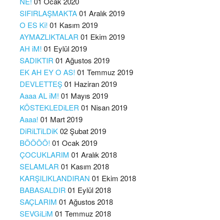
NE!
01 Ocak 2020
SIFIRLAŞMAKTA
01 Aralık 2019
O ES Ki!
01 Kasım 2019
AYMAZLIKTALAR
01 Ekim 2019
AH iM!
01 Eylül 2019
SADIKTIR
01 Ağustos 2019
EK AH EY O AS!
01 Temmuz 2019
DEVLETTEŞ
01 Haziran 2019
Aaaa AL iM!
01 Mayıs 2019
KÖSTEKLEDiLER
01 Nisan 2019
Aaaa!
01 Mart 2019
DiRiLTiLDiK
02 Şubat 2019
BÖÖÖÖ!
01 Ocak 2019
ÇOCUKLARIM
01 Aralık 2018
SELAMLAR
01 Kasım 2018
KARŞILIKLANDIRAN
01 Ekim 2018
BABASALDIR
01 Eylül 2018
SAÇLARIM
01 Ağustos 2018
SEVGiLiM
01 Temmuz 2018