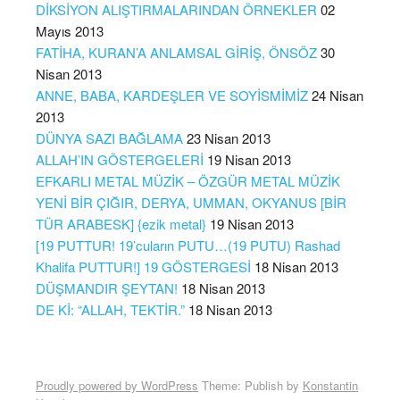
DİKSİYON ALIŞTIRMALARINDAN ÖRNEKLER
02
Mayıs 2013
FATİHA, KURAN’A ANLAMSAL GİRİŞ, ÖNSÖZ
30
Nisan 2013
ANNE, BABA, KARDEŞLER VE SOYİSMİMİZ
24 Nisan
2013
DÜNYA SAZI BAĞLAMA
23 Nisan 2013
ALLAH’IN GÖSTERGELERİ
19 Nisan 2013
EFKARLI METAL MÜZİK – ÖZGÜR METAL MÜZİK
YENİ BİR ÇIĞIR, DERYA, UMMAN, OKYANUS [BİR
TÜR ARABESK] {ezik metal}
19 Nisan 2013
[19 PUTTUR! 19’cuların PUTU…(19 PUTU) Rashad
Khalifa PUTTUR!] 19 GÖSTERGESİ
18 Nisan 2013
DÜŞMANDIR ŞEYTAN!
18 Nisan 2013
DE Kİ: “ALLAH, TEKTİR.”
18 Nisan 2013
Proudly powered by WordPress
Theme: Publish by
Konstantin