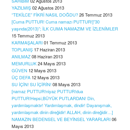
SAHiBiM
02 Ağustos 2013
YAZILMIŞ
02 Ağustos 2013
“TEKİLCE” FİKRİ NASIL DOĞDU?
26 Temmuz 2013
[Cuma PUTTUR! Cuma namazı PUTTUR!]”30
yaşında(2013)”; İLK CUMA NAMAZIM VE İZLENİMLER
15 Temmuz 2013
KARMAŞALARI
01 Temmuz 2013
TOPLANIŞ
17 Haziran 2013
ANILMAZ
08 Haziran 2013
MEMURLUK
24 Mayıs 2013
GÜVEN
12 Mayıs 2013
ÜÇ DEFA
12 Mayıs 2013
SU İÇİN! SU İÇİRİN!
08 Mayıs 2013
[namaz PUTTUR!niyaz PUTTUR!dua
PUTTUR!Hepsi,BÜYÜK PUTLARDAN! Din,
yardımlaşmaktır! Yardımlaşmak, dindir! Dayanışmak,
yardımlaşmak dinin direğidir! ALLAH, dinin direğidir…]
NAMAZIN BEDENSEL VE BEYİNSEL YARARLARI
06
Mayıs 2013