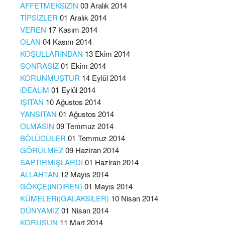
AFFETMEKSiZİN
03 Aralık 2014
TİPSİZLER
01 Aralık 2014
VEREN
17 Kasım 2014
OLAN
04 Kasım 2014
KOŞULLARINDAN
13 Ekim 2014
SONRASIZ
01 Ekim 2014
KORUNMUŞTUR
14 Eylül 2014
iDEALiM
01 Eylül 2014
IŞITAN
10 Ağustos 2014
YANSITAN
01 Ağustos 2014
OLMASIN
09 Temmuz 2014
BÖLÜCÜLER
01 Temmuz 2014
GÖRÜLMEZ
09 Haziran 2014
SAPTIRMIŞLARDI
01 Haziran 2014
ALLAHTAN
12 Mayıs 2014
GÖKÇE(iNDiREN)
01 Mayıs 2014
KÜMELERi(GALAKSiLER)
10 Nisan 2014
DÜNYAMIZ
01 Nisan 2014
KORUSUN
11 Mart 2014