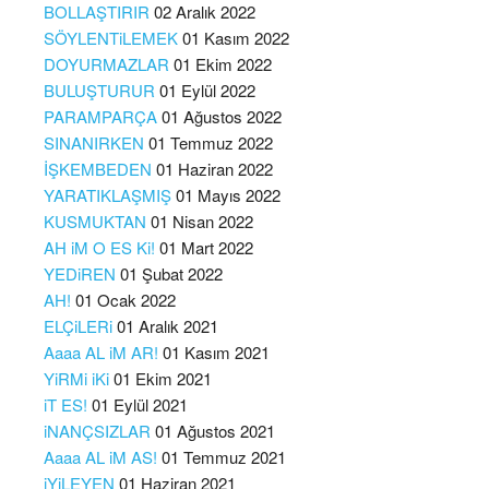
BOLLAŞTIRIR
02 Aralık 2022
SÖYLENTiLEMEK
01 Kasım 2022
DOYURMAZLAR
01 Ekim 2022
BULUŞTURUR
01 Eylül 2022
PARAMPARÇA
01 Ağustos 2022
SINANIRKEN
01 Temmuz 2022
İŞKEMBEDEN
01 Haziran 2022
YARATIKLAŞMIŞ
01 Mayıs 2022
KUSMUKTAN
01 Nisan 2022
AH iM O ES Ki!
01 Mart 2022
YEDiREN
01 Şubat 2022
AH!
01 Ocak 2022
ELÇiLERi
01 Aralık 2021
Aaaa AL iM AR!
01 Kasım 2021
YiRMi iKi
01 Ekim 2021
iT ES!
01 Eylül 2021
iNANÇSIZLAR
01 Ağustos 2021
Aaaa AL iM AS!
01 Temmuz 2021
iYiLEYEN
01 Haziran 2021