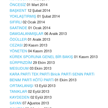
ÖNCESİZ
01 Mart 2014
BAŞKENT
12 Şubat 2014
YOKLAŞTIRMIŞ
01 Şubat 2014
SIFIRLI
02 Ocak 2014
SAATiNDE
01 Ocak 2014
DAMGALANMIŞLAR
06 Aralık 2013
ÖDÜLLER
01 Aralık 2013
CEZASI
20 Kasım 2013
YÖNETEN
04 Kasım 2013
KÜREK SPORUNA GENEL BİR BAKIŞ
01 Kasım 2013
SÜRPRiZDİM
29 Ekim 2013
MESUDUM
03 Ekim 2013
KARA PARTi TEK PARTi Biricik PARTi SENiN PARTi
BENiM PARTi KÖTÜ PARTi
01 Ekim 2013
ORTAKLANIŞI
13 Eylül 2013
TANIKLAR
02 Eylül 2013
KAYDEDEN
02 Eylül 2013
SAYAN
07 Ağustos 2013