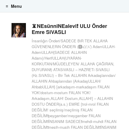
Menu
Skip to content
📵NEsünniNEalevi❗ ULU Önder
Emre SiVASLI
İnsanlığın Önderi/SADECE BiR TEK ALLAHA
GÜVENENLERiN ÖNDERi (🅱️ℹ️𝓛𝓔𝓝) AdamULLAH-
AdemULLAH{SADECE ALLAHIN
Adamı}/HerifULLAH(UYARAN-
KORKUTAN/MÜJDELEYEN/ ALLAHA ÇAĞIRAN,
DUYURAN❗) ATASiVASLI – HAZRETi SiVASLI
(Hz.SiVASLI) – Bir Tek ALLAHIN Arkadaşlarından/
ALLAHIN Ahbaplarından {ArkadaşULLAH/
AhbabULLAH} [arkadaşım-markadaşım FALAN
YOK!dostum-mostum FALAN YOK!
Arkadaşım,ALLAH! Dostum,ALLAH!] – ALLAHIN
DOSTU ÖNDER(a.s.) EMRE [trol-mrol FALAN
DEĞİLİM! seçilmiş/meçilmiş FALAN
DEĞİLİM❗peygamber/meygamber FALAN
DEĞİLİM❗İNSANIM SADECE❗mehdi-muhdi FALAN
DEĞİLİM❗mesih-musih FALAN DEĞİLİM❗İNSANIM