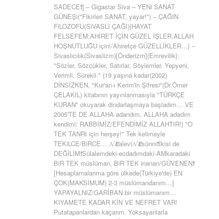
SADECE❗] – Gigastar Siva – YENi SANAT
GÜNEŞi("Fikirleri SANAT, yayar!") – ÇAĞIN
FiLOZOFU(SiVASLI ÇAĞI){HAYAT
FELSEFEM;AHİRET İÇİN GÜZEL İŞLER,ALLAH
HOŞNUTLUĞU için!/Ahiretçe GÜZELLİKLER…} –
Sivaslıcılık(Sivaslizm)[Önderizm]{Emrevilik}:
"Sözler, Sözcükler, Satırlar, Söylemler. Yepyeni,
Verimli, Sürekli." {19 yaşına kadar(2002)
DİNSİZKEN, "Kur'an-ı Kerim'in Şifresi"(Dr.Ömer
ÇELAKIL) kitabının yayınlanmasıyla "TÜRKÇE
KURAN" okuyarak dindarlaşmaya başladım… VE
2005'TE DE ALLAHA adandım, ALLAHA adadım
kendimi: RABBİMİZ/EFENDİMİZ ALLAHTIR!} "O
TEK TANRI için herşey!" Tek kelimeyle
TEKiLCE/BiRCE… 𝓝𝙀alevi𝓝𝙀sünni❗İkisi de
DEĞİLİM❗Sülalemdeki-ecdadımdaki-AMkaradaki
BiR TEK müslüman, BiR TEK inanan/GÜVENEN❗
[Hesaplamalarıma göre ülkede(Türkiye'de) EN
ÇOK(MAKSİMUM) 2-3 müslümandanım…]
YAPAYALNIZ/GARİBAN bir müslümanım…
KIYAMETE KADAR KİN VE NEFRET VAR!
Putatapanlardan kaçarım. Yoksayanlarla