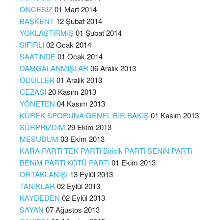
ÖNCESİZ
01 Mart 2014
BAŞKENT
12 Şubat 2014
YOKLAŞTIRMIŞ
01 Şubat 2014
SIFIRLI
02 Ocak 2014
SAATiNDE
01 Ocak 2014
DAMGALANMIŞLAR
06 Aralık 2013
ÖDÜLLER
01 Aralık 2013
CEZASI
20 Kasım 2013
YÖNETEN
04 Kasım 2013
KÜREK SPORUNA GENEL BİR BAKIŞ
01 Kasım 2013
SÜRPRiZDİM
29 Ekim 2013
MESUDUM
03 Ekim 2013
KARA PARTi TEK PARTi Biricik PARTi SENiN PARTi
BENiM PARTi KÖTÜ PARTi
01 Ekim 2013
ORTAKLANIŞI
13 Eylül 2013
TANIKLAR
02 Eylül 2013
KAYDEDEN
02 Eylül 2013
SAYAN
07 Ağustos 2013