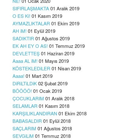
NE!
01 Ocak 2020
SIFIRLAŞMAKTA
01 Aralık 2019
O ES Ki!
01 Kasım 2019
AYMAZLIKTALAR
01 Ekim 2019
AH iM!
01 Eylül 2019
SADIKTIR
01 Ağustos 2019
EK AH EY O AS!
01 Temmuz 2019
DEVLETTEŞ
01 Haziran 2019
Aaaa AL iM!
01 Mayıs 2019
KÖSTEKLEDiLER
01 Nisan 2019
Aaaa!
01 Mart 2019
DiRiLTiLDiK
02 Şubat 2019
BÖÖÖÖ!
01 Ocak 2019
ÇOCUKLARIM
01 Aralık 2018
SELAMLAR
01 Kasım 2018
KARŞILIKLANDIRAN
01 Ekim 2018
BABASALDIR
01 Eylül 2018
SAÇLARIM
01 Ağustos 2018
SEVGiLiM
01 Temmuz 2018