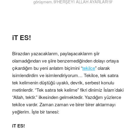
görüşmem.💯HERŞEYİ ALLAH AYARLAR!💯
iT ES!
Birazdan yazacaklarım, paylaşacaklarım şiir
olamadığından ve şiire benzemediğinden dolayı ortaya
çıkardığım bu yeni anlatım biçimini “
tekilce
” olarak
isimlendirdim ve isimlendiriyorum… Tekilce, tek satıra
tek kelimenin düştüğü uyaklı, devrik, serbest konulu
metinlerdir. “Tek satıra tek kelime” fikri dinimiz İslam’daki
“Allah, tektir.” ilkesinden gelmektedir. Yazdığım yüzlerce
tekilce vardır. Zaman zaman ve birer birer aktarmayı
yeğlerim. İşte bir tanesi:
iT ES!