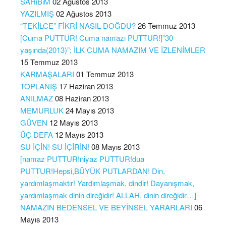
SAHiBiM
02 Ağustos 2013
YAZILMIŞ
02 Ağustos 2013
“TEKİLCE” FİKRİ NASIL DOĞDU?
26 Temmuz 2013
[Cuma PUTTUR! Cuma namazı PUTTUR!]”30
yaşında(2013)”; İLK CUMA NAMAZIM VE İZLENİMLER
15 Temmuz 2013
KARMAŞALARI
01 Temmuz 2013
TOPLANIŞ
17 Haziran 2013
ANILMAZ
08 Haziran 2013
MEMURLUK
24 Mayıs 2013
GÜVEN
12 Mayıs 2013
ÜÇ DEFA
12 Mayıs 2013
SU İÇİN! SU İÇİRİN!
08 Mayıs 2013
[namaz PUTTUR!niyaz PUTTUR!dua
PUTTUR!Hepsi,BÜYÜK PUTLARDAN! Din,
yardımlaşmaktır! Yardımlaşmak, dindir! Dayanışmak,
yardımlaşmak dinin direğidir! ALLAH, dinin direğidir…]
NAMAZIN BEDENSEL VE BEYİNSEL YARARLARI
06
Mayıs 2013