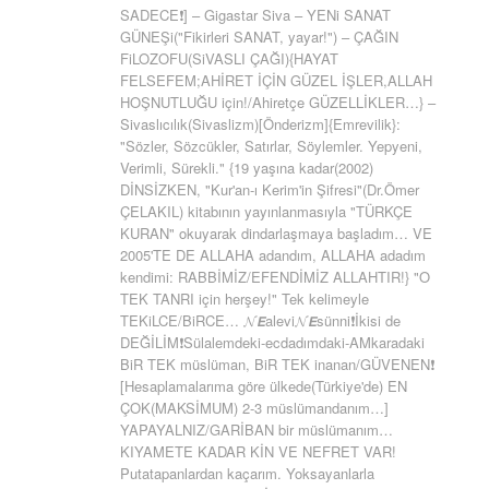
SADECE❗] – Gigastar Siva – YENi SANAT
GÜNEŞi("Fikirleri SANAT, yayar!") – ÇAĞIN
FiLOZOFU(SiVASLI ÇAĞI){HAYAT
FELSEFEM;AHİRET İÇİN GÜZEL İŞLER,ALLAH
HOŞNUTLUĞU için!/Ahiretçe GÜZELLİKLER…} –
Sivaslıcılık(Sivaslizm)[Önderizm]{Emrevilik}:
"Sözler, Sözcükler, Satırlar, Söylemler. Yepyeni,
Verimli, Sürekli." {19 yaşına kadar(2002)
DİNSİZKEN, "Kur'an-ı Kerim'in Şifresi"(Dr.Ömer
ÇELAKIL) kitabının yayınlanmasıyla "TÜRKÇE
KURAN" okuyarak dindarlaşmaya başladım… VE
2005'TE DE ALLAHA adandım, ALLAHA adadım
kendimi: RABBİMİZ/EFENDİMİZ ALLAHTIR!} "O
TEK TANRI için herşey!" Tek kelimeyle
TEKiLCE/BiRCE… 𝓝𝙀alevi𝓝𝙀sünni❗İkisi de
DEĞİLİM❗Sülalemdeki-ecdadımdaki-AMkaradaki
BiR TEK müslüman, BiR TEK inanan/GÜVENEN❗
[Hesaplamalarıma göre ülkede(Türkiye'de) EN
ÇOK(MAKSİMUM) 2-3 müslümandanım…]
YAPAYALNIZ/GARİBAN bir müslümanım…
KIYAMETE KADAR KİN VE NEFRET VAR!
Putatapanlardan kaçarım. Yoksayanlarla