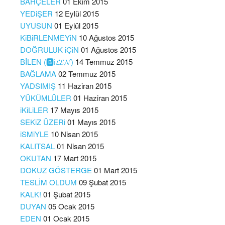
BAHÇELER
01 Ekim 2015
YEDiŞER
12 Eylül 2015
UYUSUN
01 Eylül 2015
KiBiRLENMEYiN
10 Ağustos 2015
DOĞRULUK iÇiN
01 Ağustos 2015
BİLEN (🅱️ℹ️𝓛𝓔𝓝)
14 Temmuz 2015
BAĞLAMA
02 Temmuz 2015
YADSIMIŞ
11 Haziran 2015
YÜKÜMLÜLER
01 Haziran 2015
iKiLiLER
17 Mayıs 2015
SEKiZ ÜZERi
01 Mayıs 2015
iSMiYLE
10 Nisan 2015
KALITSAL
01 Nisan 2015
OKUTAN
17 Mart 2015
DOKUZ GÖSTERGE
01 Mart 2015
TESLİM OLDUM
09 Şubat 2015
KALK!
01 Şubat 2015
DUYAN
05 Ocak 2015
EDEN
01 Ocak 2015