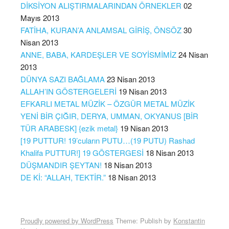
DİKSİYON ALIŞTIRMALARINDAN ÖRNEKLER
02
Mayıs 2013
FATİHA, KURAN’A ANLAMSAL GİRİŞ, ÖNSÖZ
30
Nisan 2013
ANNE, BABA, KARDEŞLER VE SOYİSMİMİZ
24 Nisan
2013
DÜNYA SAZI BAĞLAMA
23 Nisan 2013
ALLAH’IN GÖSTERGELERİ
19 Nisan 2013
EFKARLI METAL MÜZİK – ÖZGÜR METAL MÜZİK
YENİ BİR ÇIĞIR, DERYA, UMMAN, OKYANUS [BİR
TÜR ARABESK] {ezik metal}
19 Nisan 2013
[19 PUTTUR! 19’cuların PUTU…(19 PUTU) Rashad
Khalifa PUTTUR!] 19 GÖSTERGESİ
18 Nisan 2013
DÜŞMANDIR ŞEYTAN!
18 Nisan 2013
DE Kİ: “ALLAH, TEKTİR.”
18 Nisan 2013
Proudly powered by WordPress
Theme: Publish by
Konstantin