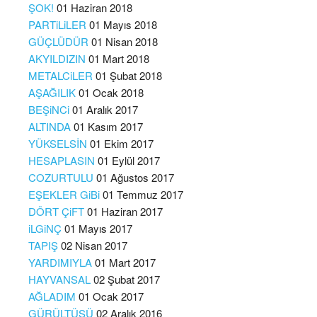
ŞOK!
01 Haziran 2018
PARTiLiLER
01 Mayıs 2018
GÜÇLÜDÜR
01 Nisan 2018
AKYILDIZIN
01 Mart 2018
METALCiLER
01 Şubat 2018
AŞAĞILIK
01 Ocak 2018
BEŞiNCi
01 Aralık 2017
ALTINDA
01 Kasım 2017
YÜKSELSİN
01 Ekim 2017
HESAPLASIN
01 Eylül 2017
COZURTULU
01 Ağustos 2017
EŞEKLER GiBi
01 Temmuz 2017
DÖRT ÇiFT
01 Haziran 2017
iLGiNÇ
01 Mayıs 2017
TAPIŞ
02 Nisan 2017
YARDIMIYLA
01 Mart 2017
HAYVANSAL
02 Şubat 2017
AĞLADIM
01 Ocak 2017
GÜRÜLTÜSÜ
02 Aralık 2016