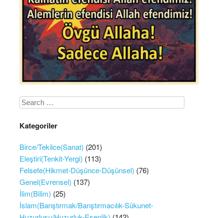
Search
Kategoriler
Birce/Tekilce(Sanat)
(201)
Eleştiri(Tenkit-Yergi)
(113)
Felsefe(Hikmet-Düşünce-Düşünsel)
(76)
Genel(Evrensel)
(137)
İlim(Bilim)
(25)
İslam(Barıştırmak/Barıştırmacılık-Sükunet-
Huzurlusu/Huzurluk-Esenlik)
(142)