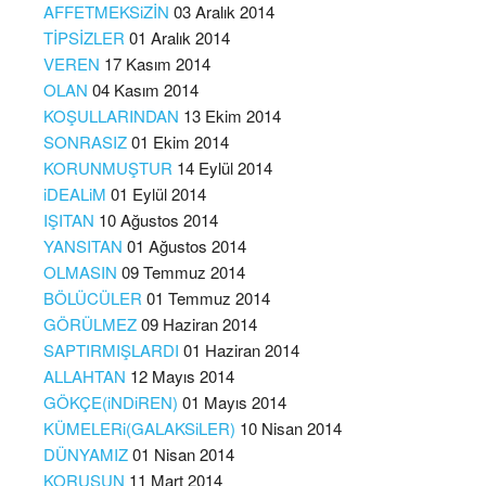
AFFETMEKSiZİN
03 Aralık 2014
TİPSİZLER
01 Aralık 2014
VEREN
17 Kasım 2014
OLAN
04 Kasım 2014
KOŞULLARINDAN
13 Ekim 2014
SONRASIZ
01 Ekim 2014
KORUNMUŞTUR
14 Eylül 2014
iDEALiM
01 Eylül 2014
IŞITAN
10 Ağustos 2014
YANSITAN
01 Ağustos 2014
OLMASIN
09 Temmuz 2014
BÖLÜCÜLER
01 Temmuz 2014
GÖRÜLMEZ
09 Haziran 2014
SAPTIRMIŞLARDI
01 Haziran 2014
ALLAHTAN
12 Mayıs 2014
GÖKÇE(iNDiREN)
01 Mayıs 2014
KÜMELERi(GALAKSiLER)
10 Nisan 2014
DÜNYAMIZ
01 Nisan 2014
KORUSUN
11 Mart 2014