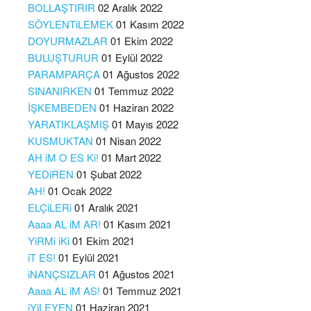
BOLLAŞTIRIR
02 Aralık 2022
SÖYLENTiLEMEK
01 Kasım 2022
DOYURMAZLAR
01 Ekim 2022
BULUŞTURUR
01 Eylül 2022
PARAMPARÇA
01 Ağustos 2022
SINANIRKEN
01 Temmuz 2022
İŞKEMBEDEN
01 Haziran 2022
YARATIKLAŞMIŞ
01 Mayıs 2022
KUSMUKTAN
01 Nisan 2022
AH iM O ES Ki!
01 Mart 2022
YEDiREN
01 Şubat 2022
AH!
01 Ocak 2022
ELÇiLERi
01 Aralık 2021
Aaaa AL iM AR!
01 Kasım 2021
YiRMi iKi
01 Ekim 2021
iT ES!
01 Eylül 2021
iNANÇSIZLAR
01 Ağustos 2021
Aaaa AL iM AS!
01 Temmuz 2021
iYiLEYEN
01 Haziran 2021