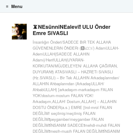
Menu
Skip to content
📵NEsünniNEalevi❗ ULU Önder
Emre SiVASLI
İnsanlığın Önderi/SADECE BiR TEK ALLAHA
GÜVENENLERiN ÖNDERi (🅱️ℹ️𝓛𝓔𝓝) AdamULLAH-
AdemULLAH{SADECE ALLAHIN
Adamı}/HerifULLAH(UYARAN-
KORKUTAN/MÜJDELEYEN/ ALLAHA ÇAĞIRAN,
DUYURAN❗) ATASiVASLI – HAZRETi SiVASLI
(Hz.SiVASLI) – Bir Tek ALLAHIN Arkadaşlarından/
ALLAHIN Ahbaplarından {ArkadaşULLAH/
AhbabULLAH} [arkadaşım-markadaşım FALAN
YOK!dostum-mostum FALAN YOK!
Arkadaşım,ALLAH! Dostum,ALLAH!] – ALLAHIN
DOSTU ÖNDER(a.s.) EMRE [trol-mrol FALAN
DEĞİLİM! seçilmiş/meçilmiş FALAN
DEĞİLİM❗peygamber/meygamber FALAN
DEĞİLİM❗İNSANIM SADECE❗mehdi-muhdi FALAN
DEĞİLİM❗mesih-musih FALAN DEĞİLİM❗İNSANIM