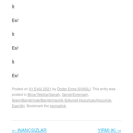
İt
Es!
İt
Es!
İt
Es!
Posted on
01 Eylül 2021
by
Önder Emre SiVASLI
. This entry was
posted in
Birce/Tekilce(Sanat)
,
Genel(Evrensel)
,
İslam(Barıştırmak/Barıştırmacılık-Sükunet-Huzurlusu/Huzurluk-
Esenlik)
. Bookmark the
permalink
.
←
iNANÇSIZLAR
YiRMi iKi
→