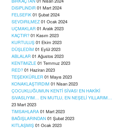
BiRKAÇTAN
01 Nisan 2024
DiSiPLiNDiR
01 Mart 2024
FELSEFiK
01 Şubat 2024
SEVDiRiLMEZ
01 Ocak 2024
UÇMAKLAR
01 Aralık 2023
KAÇTIR?
01 Kasım 2023
KURTULUŞ
01 Ekim 2023
DÜŞLEDİM
01 Eylül 2023
ABLALAR
01 Ağustos 2023
KENTiMiZLE
01 Temmuz 2023
RED?
01 Haziran 2023
TEŞEKKÜRLER
01 Mayıs 2023
KONAKLAŞTIRDIM
01 Nisan 2023
ÇOCUKLUĞUMUN KENTİ SİVAS! EN HAKİKİ
SiVASLIYIM… EN MUTLU, EN NEŞELİ YILLARIM…
23 Mart 2023
TiMSAHLARA
01 Mart 2023
BAĞIŞLARINDAN
01 Şubat 2023
KITLAŞMIŞ
01 Ocak 2023